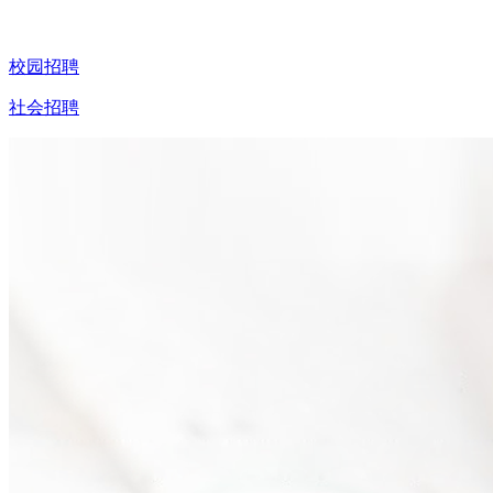
校园招聘
社会招聘