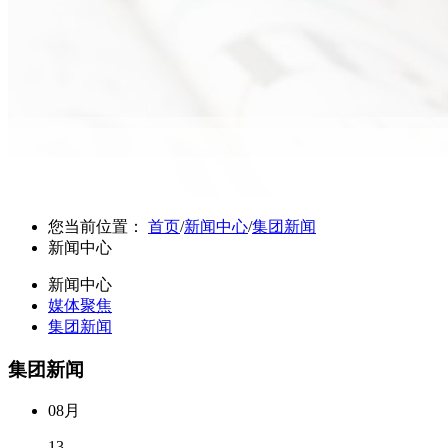
您当前位置：
首页
/
新闻中心
/
集团新闻
新闻中心
新闻中心
媒体聚焦
集团新闻
集团新闻
08月
13