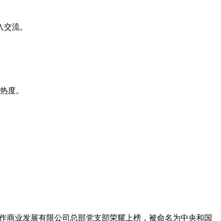
入交流。
费热度。
合作商业发展有限公司总部党支部荣耀上榜，被命名为中央和国