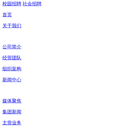
校园招聘
社会招聘
首页
关于我们
公司简介
经营团队
组织架构
新闻中心
媒体聚焦
集团新闻
主营业务