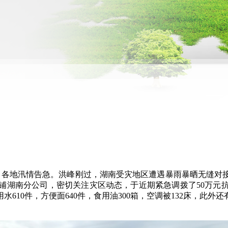
程，各地汛情告急。洪峰刚过，湖南受灾地区遭遇暴雨暴晒无缝对
铺湖南分公司，密切关注灾区动态，于近期紧急调拨了50万元
610件，方便面640件，食用油300箱，空调被132床，此