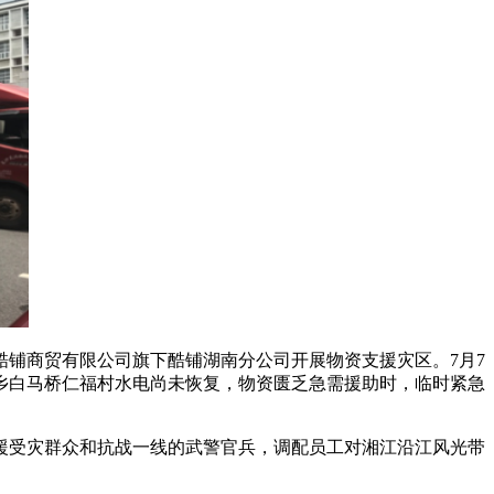
酷铺商贸有限公司旗下酷铺湖南分公司开展物资支援灾区。7月7
宁乡白马桥仁福村水电尚未恢复，物资匮乏急需援助时，临时紧急
援受灾群众和抗战一线的武警官兵，调配员工对湘江沿江风光带