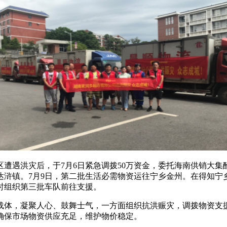
遭遇洪灾后，于7月6日紧急调拨50万资金，委托海南供销大集
达浒镇。7月9日，第二批生活必需物资运往宁乡金州。在得知
时组织第三批车队前往支援。
载体，凝聚人心、鼓舞士气，一方面组织抗洪赈灾，调拨物资支
确保市场物资供应充足，维护物价稳定。