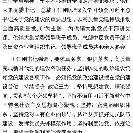
三中全会精神，坚定不移推进全面从严治党要求，供销
大集党委书记、总裁王仁刚以“深入学习领会习近平总
书记关于党的建设的重要思想，以高质量党建持续推动
全面高质量发展”为主题，为供销大集党员干部讲党
课。供销大集党委领导班子成员、总部中层党员干部以
及出资企业党组织书记、领导班子成员共40余人参会。
王仁刚书记强调，要求真务实、狠抓落实，高质量
完成新时代党的建设各项任务，坚持以党的政治建设统
领党的建设各项工作，必须把党的政治建设摆在党的建
设首位，持续提升“政治三力”；坚持思想建党、理论强
党，贯彻“六个必须坚持”，坚持不懈用习近平新时代中
国特色社会主义思想凝心聚魂；坚持严密党的组织体
系，坚持党对国有企业的领导，从严从实抓好党员队伍
建设，发挥党员先锋模范作用；坚持制度治党、依规治
党，思想建党和制度治党同向发力。